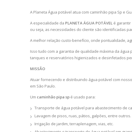
A Planeta Água potável atua com caminhão pipa Sp e Gu
A especialidade da
PLANETA ÁGUA POTÁVEL
é garantir
ou seja, as necessidades do cliente são identificadas pa
A melhor relação custo-benefício, onde pontualidade, ag
Isso tudo com a garantia de qualidade máxima da água 
tanques e reservatórios higienizados e desinfetados pe
MISSÃO
Atuar fornecendo e distribuindo água potável com noss
em São Paulo.
Um
caminhão pipa sp
é usado para:
Transporte de água potável para abastecimento de caix
Lavagem de pisos, ruas, pátios, galpões, entre outros.
Irrigação de jardim, terraplenagem, vias, etc.
Abastecimento e transporte de água potável em gran