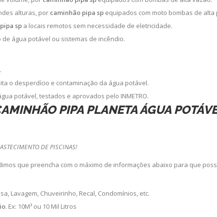
ndes alturas, por
caminhão pipa sp
equipados com moto bombas de alta 
pipa sp
a locais remotos sem necessidade de eletricidade.
de água potável ou sistemas de incêndio.
.
vita o desperdício e contaminação da água potável.
água potável, testados e aprovados pelo INMETRO.
AMINHÃO PIPA PLANETA ÁGUA POTÁV
ASTECIMENTO DE PISCINAS!
dimos que preencha com o máximo de informações abaixo para que poss
sa, Lavagem, Chuveirinho, Recal, Condomínios, etc.
io.
Ex: 10M³ ou 10 Mil Litros