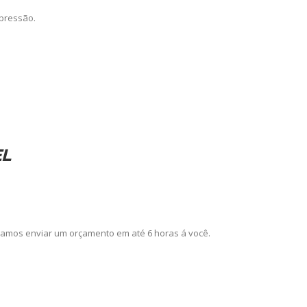
pressão.
EL
amos enviar um orçamento em até 6 horas á você.