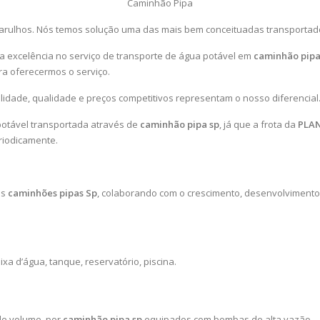
Caminhão Pipa
arulhos. Nós temos solução uma das mais bem conceituadas transportado
 a excelência no serviço de transporte de água potável em
caminhão pipa
ra oferecermos o serviço.
ilidade, qualidade e preços competitivos representam o nosso diferencial
potável transportada através de
caminhão pipa sp
, já que a frota da
PLA
riodicamente.
os
caminhões pipas Sp
, colaborando com o crescimento, desenvolvimento
a d’água, tanque, reservatório, piscina.
de volume, por
caminhão pipa sp
equipados com bombas de alta vazão.