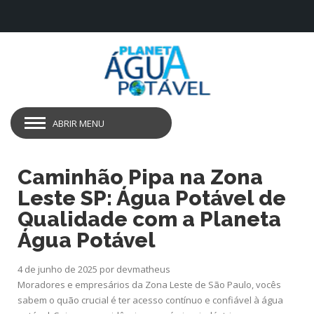
ABRIR MENU
Caminhão Pipa na Zona
Leste SP: Água Potável de
Qualidade com a Planeta
Água Potável
4 de junho de 2025
por devmatheus
Moradores e empresários da Zona Leste de São Paulo, vocês
sabem o quão crucial é ter acesso contínuo e confiável à água