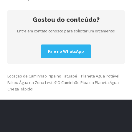
Gostou do conteúdo?
Entre em contato conosco para solicitar um orçamento!
Fale no WhatsApp
Navegação
Locação de Caminhão Pipa no Tatuapé | Planeta Água Potável
de
Faltou Água na Zona Leste? O Caminhão Pipa da Planeta Água
Chega Rápido!
Post
DEIXE UM COMENTÁRIO
O seu endereço de e-mail não será publicado.
Campos
obrigatórios são marcados com
*