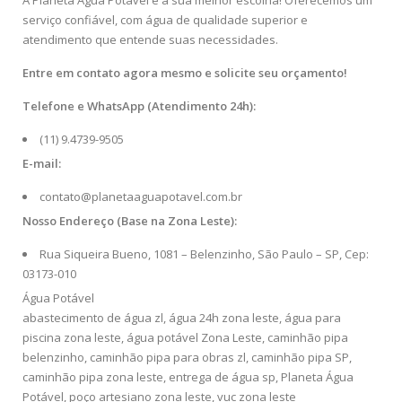
A Planeta Água Potável é a sua melhor escolha! Oferecemos um
serviço confiável, com água de qualidade superior e
atendimento que entende suas necessidades.
Entre em contato agora mesmo e solicite seu orçamento!
Telefone e WhatsApp (Atendimento 24h):
(11) 9.4739-9505
E-mail:
contato@planetaaguapotavel.com.br
Nosso Endereço (Base na Zona Leste):
Rua Siqueira Bueno, 1081 – Belenzinho, São Paulo – SP, Cep:
03173-010
Água Potável
abastecimento de água zl
,
água 24h zona leste
,
água para
piscina zona leste
,
água potável Zona Leste
,
caminhão pipa
belenzinho
,
caminhão pipa para obras zl
,
caminhão pipa SP
,
caminhão pipa zona leste
,
entrega de água sp
,
Planeta Água
Potável
,
poço artesiano zona leste
,
vuc zona leste